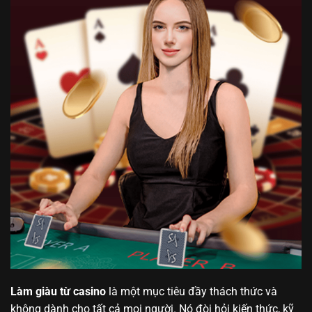
Làm giàu từ casino
là một mục tiêu đầy thách thức và
không dành cho tất cả mọi người. Nó đòi hỏi kiến thức, kỹ