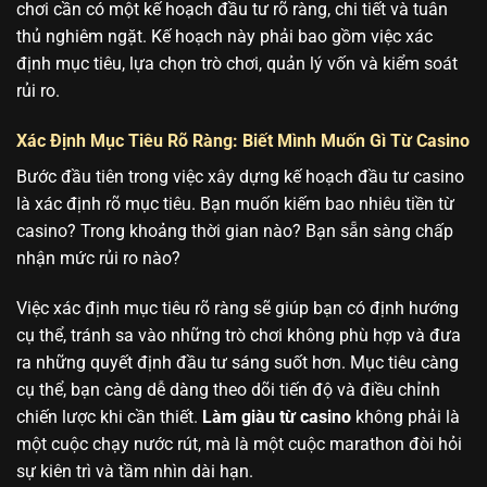
chơi cần có một kế hoạch đầu tư rõ ràng, chi tiết và tuân
thủ nghiêm ngặt. Kế hoạch này phải bao gồm việc xác
định mục tiêu, lựa chọn trò chơi, quản lý vốn và kiểm soát
rủi ro.
Xác Định Mục Tiêu Rõ Ràng: Biết Mình Muốn Gì Từ Casino
Bước đầu tiên trong việc xây dựng kế hoạch đầu tư casino
là xác định rõ mục tiêu. Bạn muốn kiếm bao nhiêu tiền từ
casino? Trong khoảng thời gian nào? Bạn sẵn sàng chấp
nhận mức rủi ro nào?
Việc xác định mục tiêu rõ ràng sẽ giúp bạn có định hướng
cụ thể, tránh sa vào những trò chơi không phù hợp và đưa
ra những quyết định đầu tư sáng suốt hơn. Mục tiêu càng
cụ thể, bạn càng dễ dàng theo dõi tiến độ và điều chỉnh
chiến lược khi cần thiết.
Làm giàu từ casino
không phải là
một cuộc chạy nước rút, mà là một cuộc marathon đòi hỏi
sự kiên trì và tầm nhìn dài hạn.