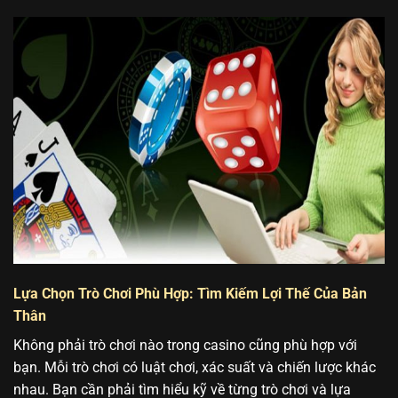
Lựa Chọn Trò Chơi Phù Hợp: Tìm Kiếm Lợi Thế Của Bản
Thân
Không phải trò chơi nào trong casino cũng phù hợp với
bạn. Mỗi trò chơi có luật chơi, xác suất và chiến lược khác
nhau. Bạn cần phải tìm hiểu kỹ về từng trò chơi và lựa