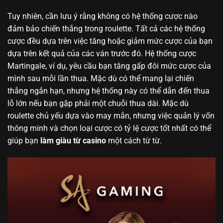
Tuy nhiên, cần lưu ý rằng không có hệ thống cược nào
đảm bảo chiến thắng trong roulette. Tất cả các hệ thống
cược đều dựa trên việc tăng hoặc giảm mức cược của bạn
dựa trên kết quả của các ván trước đó. Hệ thống cược
Martingale, ví dụ, yêu cầu bạn tăng gấp đôi mức cược của
mình sau mỗi lần thua. Mặc dù có thể mang lại chiến
thắng ngắn hạn, nhưng hệ thống này có thể dẫn đến thua
lỗ lớn nếu bạn gặp phải một chuỗi thua dài. Mặc dù
roulette chủ yếu dựa vào may mắn, nhưng việc quản lý vốn
thông minh và chọn loại cược có tỷ lệ cược tốt nhất có thể
giúp bạn
làm giàu từ casino
một cách từ từ.