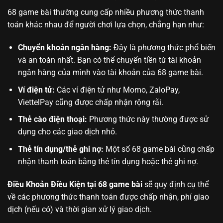
68 game bài thường cung cấp nhiều phương thức thanh
toán khác nhau để người chơi lựa chọn, chẳng hạn như:
Chuyển khoản ngân hàng:
Đây là phương thức phổ biến
và an toàn nhất. Bạn có thể chuyển tiền từ tài khoản
ngân hàng của mình vào tài khoản của 68 game bài.
Ví điện tử:
Các ví điện tử như Momo, ZaloPay,
ViettelPay cũng được chấp nhận rộng rãi.
Thẻ cào điện thoại:
Phương thức này thường được sử
dụng cho các giao dịch nhỏ.
Thẻ tín dụng/thẻ ghi nợ:
Một số 68 game bài cũng chấp
nhận thanh toán bằng thẻ tín dụng hoặc thẻ ghi nợ.
Điều Khoản Điều Kiện tại 68 game bài
sẽ quy định cụ thể
về các phương thức thanh toán được chấp nhận, phí giao
dịch (nếu có) và thời gian xử lý giao dịch.