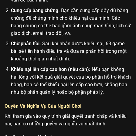
Cung cấp bằng chứng:
Bạn cần cung cấp đầy đủ bằng
chứng để chứng minh cho khiếu nại của mình. Các
bằng chứng có thể bao gồm ảnh chụp màn hình, lịch sử
giao dịch, email trao đổi, v.v.
Chờ phản hồi:
Sau khi nhận được khiếu nại, 68 game
bài sẽ tiến hành điều tra và đưa ra phản hồi trong một
khoảng thời gian nhất định.
Khiếu nại lên cấp cao hơn (nếu cần):
Nếu bạn không
hài lòng với kết quả giải quyết của bộ phận hỗ trợ khách
hàng, bạn có thể khiếu nại lên cấp cao hơn, chẳng hạn
như bộ phận quản lý hoặc bộ phận pháp lý.
Quyền Và Nghĩa Vụ Của Người Chơi
Khi tham gia vào quy trình giải quyết tranh chấp và khiếu
nại, bạn có những quyền và nghĩa vụ nhất định.