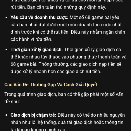
rút tiền. Bạn cần tuân thủ những quy định này.
Yêu cầu về doanh thu cược:
Một số 68 game bài yêu
cầu bạn phải đạt được một mức doanh thu cược nhất
định trước khi có thể rút tiền. Điều này nhằm ngăn chặn
các hành vi rửa tiền.
Thời gian xử lý giao dịch:
Thời gian xử lý giao dịch có
thể khác nhau tùy thuộc vào phương thức thanh toán và
68 game bài. Thông thường, các giao dịch nạp tiền sẽ
được xử lý nhanh hơn các giao dịch rút tiền.
Các Vấn Đề Thường Gặp Và Cách Giải Quyết
Trong quá trình giao dịch, bạn có thể gặp phải một số vấn
đề như:
Giao dịch bị chậm trễ:
Điều này có thể do nhiều nguyên
nhân như lỗi hệ thống, quá tải giao dịch hoặc thông tin
tài khoản không chính xác.