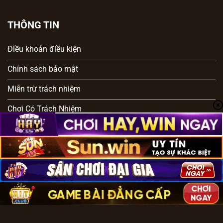
THÔNG TIN
Điều khoản điều kiện
Chính sách bảo mật
Miễn trừ trách nhiệm
Chơi Có Trách Nhiệm
Liên hệ
HƯỚNG DẪN
Đăng Ký 68 Game bài
Tải App 68 Game bài