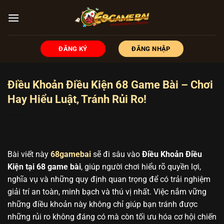
Chuyển
đến
nội
dung
ĐĂNG KÝ
ĐĂNG NHẬP
Điều Khoản Điều Kiện 68 Game Bài – Chơi
Hay Hiểu Luật, Tránh Rủi Ro!
Bài viết này
68gamebai
sẽ đi sâu vào
Điều Khoản Điều
Kiện tại 68 game bài
, giúp người chơi hiểu rõ quyền lợi,
nghĩa vụ và những quy định quan trọng để có trải nghiệm
giải trí an toàn, minh bạch và thú vị nhất. Việc nắm vững
những điều khoản này không chỉ giúp bạn tránh được
những rủi ro không đáng có mà còn tối ưu hóa cơ hội chiến