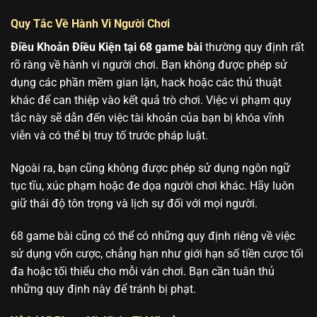
Quy Tắc Về Hành Vi Người Chơi
Điều Khoản Điều Kiện tại 68 game bài
thường quy định rất
rõ ràng về hành vi người chơi. Bạn không được phép sử
dụng các phần mềm gian lận, hack hoặc các thủ thuật
khác để can thiệp vào kết quả trò chơi. Việc vi phạm quy
tắc này sẽ dẫn đến việc tài khoản của bạn bị khóa vĩnh
viễn và có thể bị truy tố trước pháp luật.
Ngoài ra, bạn cũng không được phép sử dụng ngôn ngữ
tục tĩu, xúc phạm hoặc đe dọa người chơi khác. Hãy luôn
giữ thái độ tôn trọng và lịch sự đối với mọi người.
68 game bài cũng có thể có những quy định riêng về việc
sử dụng vốn cược, chẳng hạn như giới hạn số tiền cược tối
đa hoặc tối thiểu cho mỗi ván chơi. Bạn cần tuân thủ
những quy định này để tránh bị phạt.