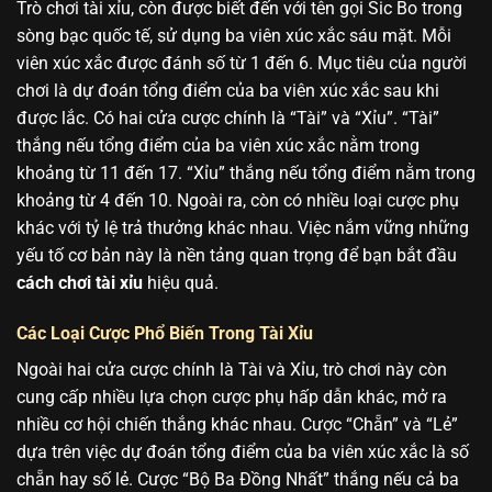
Trò chơi tài xỉu, còn được biết đến với tên gọi Sic Bo trong
sòng bạc quốc tế, sử dụng ba viên xúc xắc sáu mặt. Mỗi
viên xúc xắc được đánh số từ 1 đến 6. Mục tiêu của người
chơi là dự đoán tổng điểm của ba viên xúc xắc sau khi
được lắc. Có hai cửa cược chính là “Tài” và “Xỉu”. “Tài”
thắng nếu tổng điểm của ba viên xúc xắc nằm trong
khoảng từ 11 đến 17. “Xỉu” thắng nếu tổng điểm nằm trong
khoảng từ 4 đến 10. Ngoài ra, còn có nhiều loại cược phụ
khác với tỷ lệ trả thưởng khác nhau. Việc nắm vững những
yếu tố cơ bản này là nền tảng quan trọng để bạn bắt đầu
cách chơi tài xỉu
hiệu quả.
Các Loại Cược Phổ Biến Trong Tài Xỉu
Ngoài hai cửa cược chính là Tài và Xỉu, trò chơi này còn
cung cấp nhiều lựa chọn cược phụ hấp dẫn khác, mở ra
nhiều cơ hội chiến thắng khác nhau. Cược “Chẵn” và “Lẻ”
dựa trên việc dự đoán tổng điểm của ba viên xúc xắc là số
chẵn hay số lẻ. Cược “Bộ Ba Đồng Nhất” thắng nếu cả ba