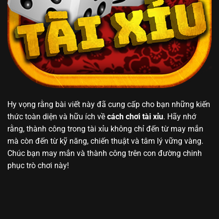
Hy vọng rằng bài viết này đã cung cấp cho bạn những kiến
thức toàn diện và hữu ích về
cách chơi tài xỉu
. Hãy nhớ
rằng, thành công trong tài xỉu không chỉ đến từ may mắn
mà còn đến từ kỹ năng, chiến thuật và tâm lý vững vàng.
Chúc bạn may mắn và thành công trên con đường chinh
phục trò chơi này!