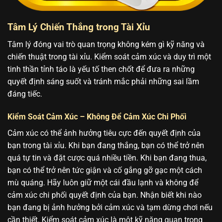
Tâm Lý Chiến Thắng trong Tài Xỉu
Tâm lý đóng vai trò quan trọng không kém gì kỹ năng và
chiến thuật trong tài xỉu. Kiểm soát cảm xúc và duy trì một
tinh thần tỉnh táo là yếu tố then chốt để đưa ra những
quyết định sáng suốt và tránh mắc phải những sai lầm
đáng tiếc.
Kiểm Soát Cảm Xúc – Không Để Cảm Xúc Chi Phối
Cảm xúc có thể ảnh hưởng tiêu cực đến quyết định của
bạn trong tài xỉu. Khi bạn đang thắng, bạn có thể trở nên
quá tự tin và đặt cược quá nhiều tiền. Khi bạn đang thua,
bạn có thể trở nên tức giận và cố gắng gỡ gạc một cách
mù quáng. Hãy luôn giữ một cái đầu lạnh và không để
cảm xúc chi phối quyết định của bạn. Nhận biết khi nào
bạn đang bị ảnh hưởng bởi cảm xúc và tạm dừng chơi nếu
cần thiết. Kiểm soát cảm xúc là một kỹ năng quan trọng