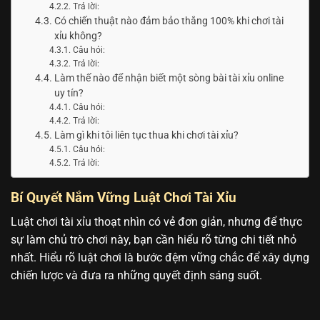
Trả lời:
Có chiến thuật nào đảm bảo thắng 100% khi chơi tài
xỉu không?
Câu hỏi:
Trả lời:
Làm thế nào để nhận biết một sòng bài tài xỉu online
uy tín?
Câu hỏi:
Trả lời:
Làm gì khi tôi liên tục thua khi chơi tài xỉu?
Câu hỏi:
Trả lời:
Bí Quyết Nắm Vững Luật Chơi Tài Xỉu
Luật chơi tài xỉu thoạt nhìn có vẻ đơn giản, nhưng để thực
sự làm chủ trò chơi này, bạn cần hiểu rõ từng chi tiết nhỏ
nhất. Hiểu rõ luật chơi là bước đệm vững chắc để xây dựng
chiến lược và đưa ra những quyết định sáng suốt.