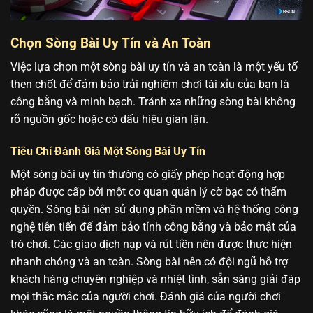
Chọn Sòng Bài Uy Tín và An Toàn
Việc lựa chọn một sòng bài uy tín và an toàn là một yếu tố
then chốt để đảm bảo trải nghiệm chơi tài xỉu của bạn là
công bằng và minh bạch. Tránh xa những sòng bài không
rõ nguồn gốc hoặc có dấu hiệu gian lận.
Tiêu Chí Đánh Giá Một Sòng Bài Uy Tín
Một sòng bài uy tín thường có giấy phép hoạt động hợp
pháp được cấp bởi một cơ quan quản lý cờ bạc có thẩm
quyền. Sòng bài nên sử dụng phần mềm và hệ thống công
nghệ tiên tiến để đảm bảo tính công bằng và bảo mật của
trò chơi. Các giao dịch nạp và rút tiền nên được thực hiện
nhanh chóng và an toàn. Sòng bài nên có đội ngũ hỗ trợ
khách hàng chuyên nghiệp và nhiệt tình, sẵn sàng giải đáp
mọi thắc mắc của người chơi. Đánh giá của người chơi