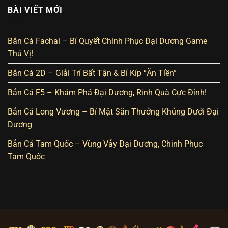
BÀI VIẾT MỚI
Bắn Cá Fachai – Bí Quyết Chinh Phục Đại Dương Game
Thú Vị!
Bắn Cá 2D – Giải Trí Bất Tận & Bí Kíp “Ăn Tiền”
Bắn Cá F5 – Khám Phá Đại Dương, Rinh Quà Cực Đỉnh!
Bắn Cá Long Vương – Bí Mật Săn Thưởng Khủng Dưới Đại
Dương
Bắn Cá Tam Quốc – Vùng Vẫy Đại Dương, Chinh Phục
Tam Quốc