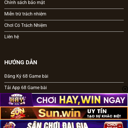
Chính sách bảo mật
Miễn trừ trách nhiệm
Chơi Có Trách Nhiệm
Liên hệ
HƯỚNG DẪN
Đăng Ký 68 Game bài
Tải App 68 Game bài
Rút Tiền 68 Game bài
Nạp Tiền 68 Game bài